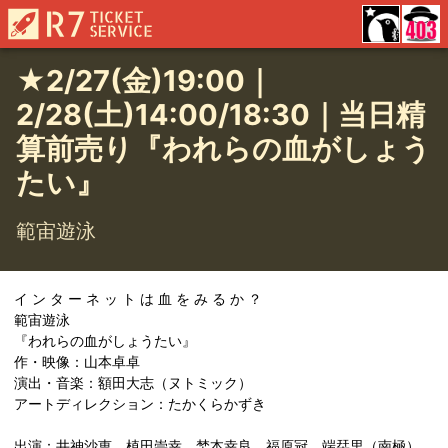
★2/27(金)19:00｜
2/28(土)14:00/18:30｜当日精
算前売り『われらの血がしょう
たい』
範宙遊泳
イ ン タ ー ネ ッ ト は 血 を み る か ？
範宙遊泳
『われらの血がしょうたい』
作・映像：山本卓卓
演出・音楽：額田大志（ヌトミック）
アートディレクション：たかくらかずき
出演：井神沙恵、植田崇幸、埜本幸良、福原冠、端栞里（南極）