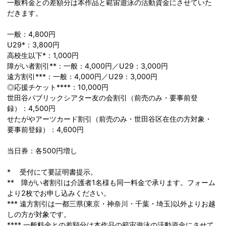
​一般料金との差額分は本作品と範宙遊泳の活動資金にさせていた
だきます。​​
一般：4,800円
U29*：3,800円
高校生以下*：1,000円
障がい者割引**：一般：4,000円／U29：3,000円
遠方割引***：一般：4,000円／U29：3,000円
◎応援チケット****：10,000円
世田谷パブリックシアター友の会割引（前売のみ・要事前登
録）：4,500円
せたがやアーツカード割引（前売のみ・世田谷区在住の方対象・
要事前登録）：4,600円
当日券：各500円増し
* 受付にて要証明書提示。
** 障がい者割引は介護者1名様も同一料金で承ります。フォーム
より2枚でお申し込みください。
*** 遠方割引は一都三県(東京・神奈川・千葉・埼玉)以外よりお越
しの方が対象です。
**** ​一般料金との差額分は本作品の範宙遊泳の活動資金にさせて