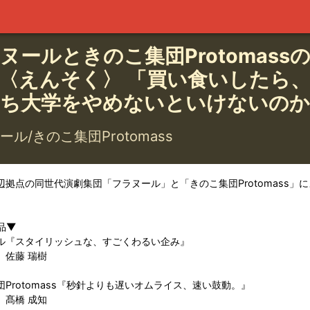
ヌールときのこ集団Protomass
〈えんそく〉 「買い食いしたら
ち大学をやめないといけないのか
ール/きのこ集団Protomass
辺拠点の同世代演劇集団「フラヌール」と「きのこ集団Protomass」
。
品▼
ル『スタイリッシュな、すごくわるい企み』
 佐藤 瑞樹
団Protomass『秒針よりも遅いオムライス、速い鼓動。』
 髙橋 成知