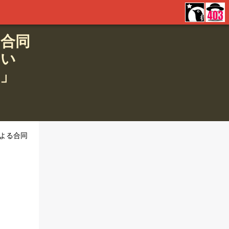
の合同
、い
」
による合同