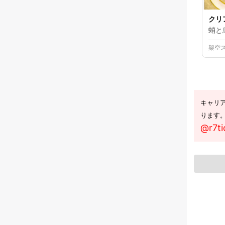
クリ
蛸と
架空
キャリ
ります
@r7ti