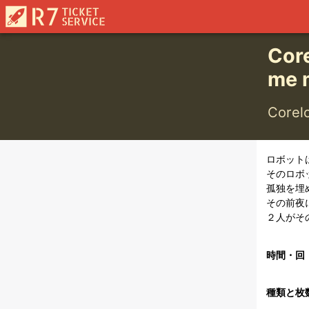
Co
me 
Core
ロボット
そのロボ
孤独を埋
その前夜に
２人がそ
時間・回
種類と枚