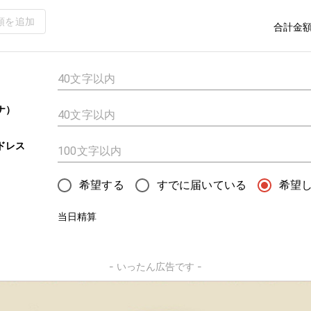
類を追加
合計金
ナ）
ドレス
希望する
すでに届いている
希望
当日精算
- いったん広告です -