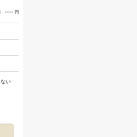
額
---- 円
しない