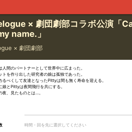
relogue × 劇団劇部コラボ公演「Ca
my name.」
logue × 劇団劇部
は人間のパートナーとして世界中に広まった。
ットを作り出した研究者の娘は孤独であった。
めるべくして友達となったPittyは間も無く寿命を迎える。
娘とPittyは夜間飛行を共にする。
の夜、見たものとは…。
数
時間・回を先に選択してください