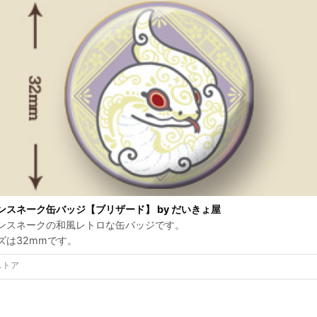
ンスネーク缶バッジ【ブリザード】 by だいきょ屋
ンスネークの和風レトロな缶バッジです。
ズは32mmです。
ストア