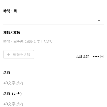
時間・回
種類と枚数
時間・回を先に選択してください
種類を追加
合計金額
---- 円
名前
名前（カナ）