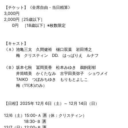
【チケット】《全席自由・当日精算》
3,000円
2,000円［25歳以下］
0円 ［18歳以下］※枚数限定
【キャスト】
《Ａ》池亀三太 久間健裕 樋口双葉 岩田博之
梅 クリスティン DD. はっぱりえ ルナフ
《Ｂ》坂本七秋 冨岡英香 松本みゆき 鵜飼彩郁
井筒晴美 かくたなみ 古宇田美弥子 ショウメイ
TAIKO つぼみちゆき もりもとよしこ
梅（11(木)のみ）
【日程】2025年 12月 6日（土）～ 12月 14日（日）
12/6（土）15:00-Ａ 🈵（休：クリスティン）
18:30-Ｂ 🈵
12/7（日）12:00-Ｂ 🈵